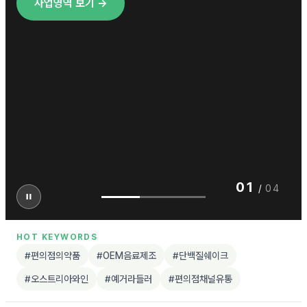
사업영역 보기 →
01
/
04
HOT KEYWORDS
#편의점의약품
#OEM음료제조
#단백질쉐이크
#오스트리아와인
#예거라들러
#편의점채널유통