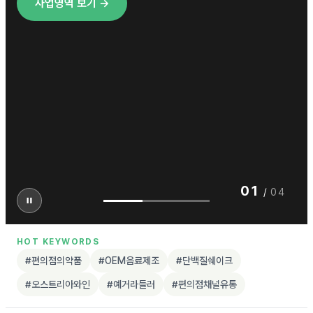
사업영역 보기 →
01
/
04
HOT KEYWORDS
#편의점의약품
#OEM음료제조
#단백질쉐이크
#오스트리아와인
#예거라들러
#편의점채널유통