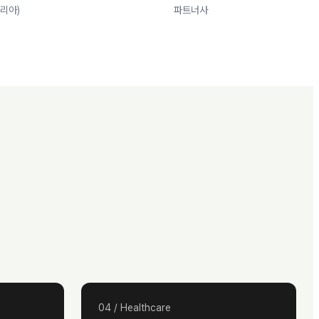
리아)
파트너사
04
/
Healthcare