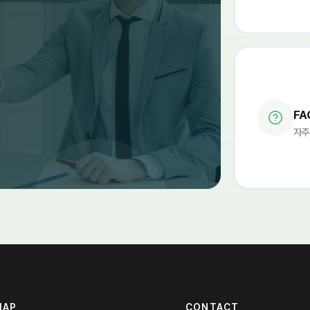
FA
자주
MAP
CONTACT