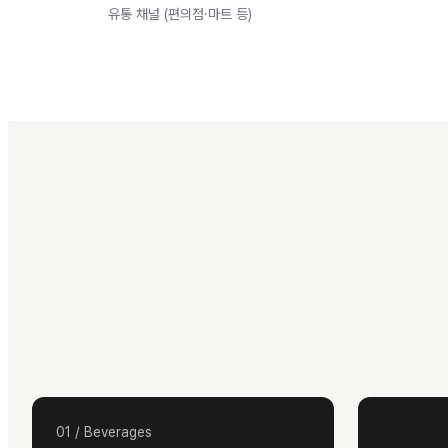
유통 채널 (편의점·마트 등)
01
/
Beverages