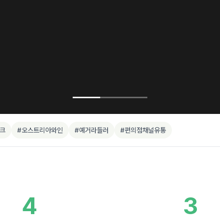
크
#오스트리아와인
#예거라들러
#편의점채널유통
4
3