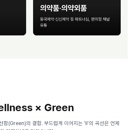
의약품·의약외품
동국제약·신신제약 등 파트너십, 편의점 채널
유통
라들러 수입
llness × Green
신선함(Green)의 결합. 부드럽게 이어지는 'll'의 곡선은 언제