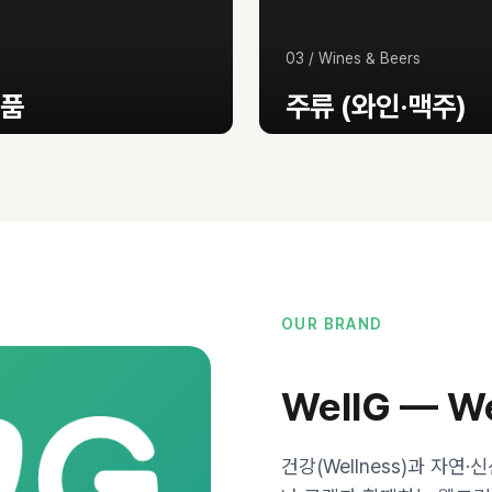
03
/
Wines & Beers
품
주류 (와인·맥주)
 등 헬스 푸드 OEM
오스트리아 와인 10종 · Egger 
OUR BRAND
WellG — We
건강(Wellness)과 자연·